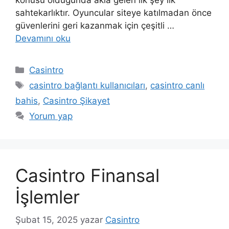
konusu olduğunda akla gelen ilk şey ilk
sahtekarlıktır. Oyuncular siteye katılmadan önce
güvenlerini geri kazanmak için çeşitli …
Devamını oku
Kategoriler
Casintro
Etiketler
casintro bağlantı kullanıcıları
,
casintro canlı
bahis
,
Casintro Şikayet
Yorum yap
Casintro Finansal
İşlemler
Şubat 15, 2025
yazar
Casintro