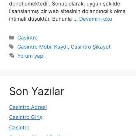
denetlemektedir. Sonuç olarak, uygun şekilde
lisanslanmış bir web sitesinin dolandırıcılık olma
ihtimali düşüktür. Bununla …
Devamını oku
Kategoriler
Casintro
Etiketler
Casintro Mobil Kaydı
,
Casintro Şikayet
Yorum yap
Son Yazılar
Casintro Adresi
Casintro Giriş
Casintro