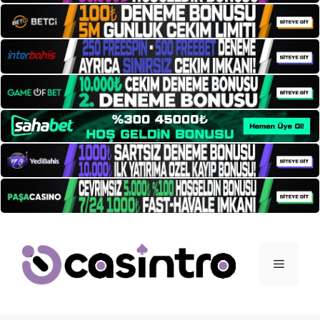
İçeriğe
atla
Menü