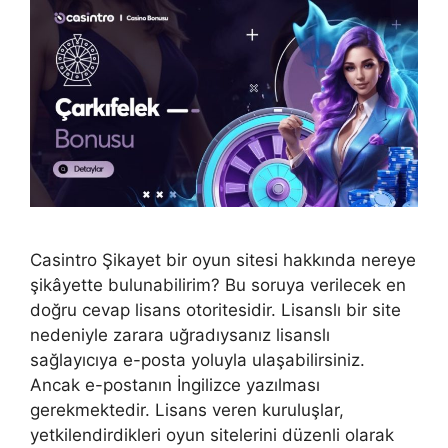
Casintro Şikayet bir oyun sitesi hakkında nereye
şikâyette bulunabilirim? Bu soruya verilecek en
doğru cevap lisans otoritesidir. Lisanslı bir site
nedeniyle zarara uğradıysanız lisanslı
sağlayıcıya e-posta yoluyla ulaşabilirsiniz.
Ancak e-postanın İngilizce yazılması
gerekmektedir. Lisans veren kuruluşlar,
yetkilendirdikleri oyun sitelerini düzenli olarak