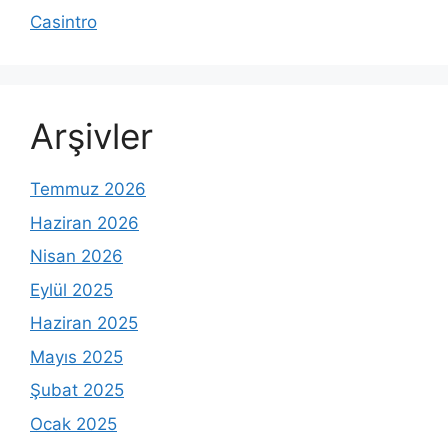
Casintro
Arşivler
Temmuz 2026
Haziran 2026
Nisan 2026
Eylül 2025
Haziran 2025
Mayıs 2025
Şubat 2025
Ocak 2025