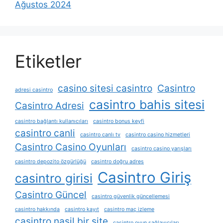
Ağustos 2024
Etiketler
casino sitesi casintro
Casintro
adresi casintro
casintro bahis sitesi
Casintro Adresi
casintro bağlantı kullanıcıları
casintro bonus keyfi
casintro canli
casintro canlı tv
casintro casino hizmetleri
Casintro Casino Oyunları
casintro casino yarışları
casintro depozito özgürlüğü
casintro doğru adres
Casintro Giriş
casintro girisi
Casintro Güncel
casintro güvenlik güncellemesi
casintro hakkında
casintro kayıt
casintro maç izleme
casintro nasil bir site
casintro oyun sağlayıcıları