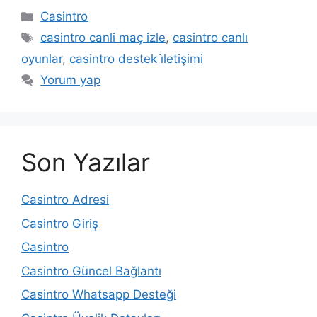
Kategoriler
Casintro
Etiketler
casintro canli maç izle
,
casintro canlı
oyunlar
,
casintro destek i̇letişimi
Yorum yap
Son Yazılar
Casintro Adresi
Casintro Giriş
Casintro
Casintro Güncel Bağlantı
Casintro Whatsapp Desteği