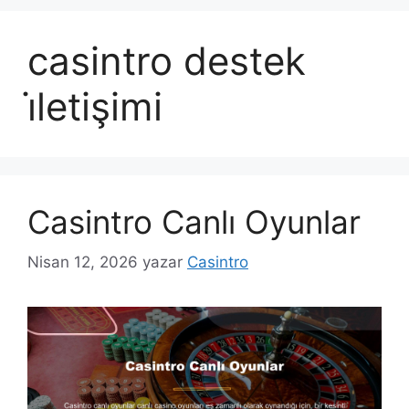
casintro destek
i̇letişimi
Casintro Canlı Oyunlar
Nisan 12, 2026
yazar
Casintro