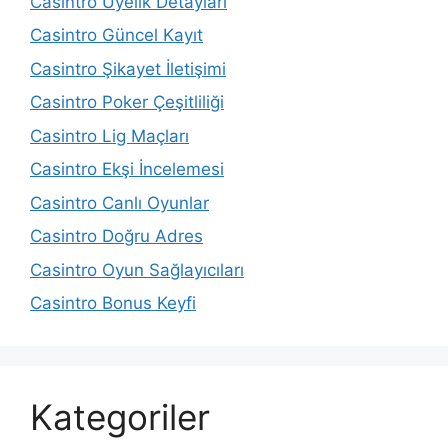
Casintro Üyelik Detayları
Casintro Güncel Kayıt
Casintro Şikayet İletişimi
Casintro Poker Çeşitliliği
Casintro Lig Maçları
Casintro Ekşi İncelemesi
Casintro Canlı Oyunlar
Casintro Doğru Adres
Casintro Oyun Sağlayıcıları
Casintro Bonus Keyfi
Kategoriler