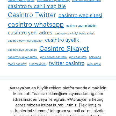
casintro para çekme
casintro site güvenilirliği
casintro slot makinesi
casintro tv canli maç izle
Casintro Twitter
casintro web sitesi
casintro whatsapp
casintro yatırım ödülleri
casintro yeni adres
casintro çevrimiçi bahis sitesi
casintro üyelik
casintro çevrimiçi engeller
Casintro Şikayet
casintro üye yorumları
casintro şikayet süresi
giris adresi casintro
giris casintro
hakkında
twitter casintro
mobil casintro
slot makinesi
web sitesi
Avrasya'nın en büyük reklam platformunda olmak için
Microsoft Teams:
reklam@avrasyamarketing.com
adresimizden veya Telegram: @Avrasyamarketing
adresimizden irtibat kurabilirsiniz. (Tek iletişim
adreslerimiz teams / telegram ve mail adresimizdir.