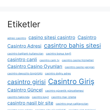
Etiketler
casino sitesi casintro
Casintro
adresi casintro
casintro bahis sitesi
Casintro Adresi
casintro bağlantı kullanıcıları
casintro bonus keyfi
casintro canli
casintro canlı tv
casintro casino hizmetleri
Casintro Casino Oyunları
casintro casino yarışları
casintro depozito özgürlüğü
casintro doğru adres
Casintro Giriş
casintro girisi
Casintro Güncel
casintro güvenlik güncellemesi
casintro hakkında
casintro kayıt
casintro maç izleme
casintro nasil bir site
casintro oyun sağlayıcıları