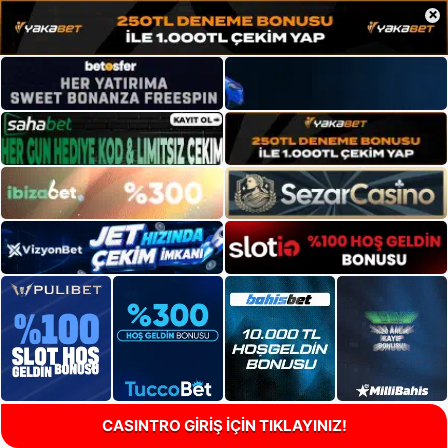
×
CASINTRO GİRİŞ İÇİN TIKLAYINIZ!