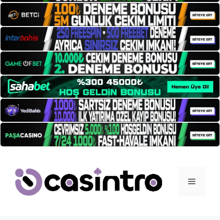
İçeriğe
atla
Menü