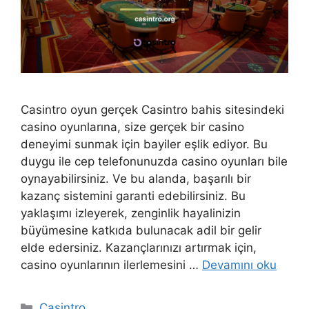
Casintro oyun gerçek Casintro bahis sitesindeki
casino oyunlarına, size gerçek bir casino
deneyimi sunmak için bayiler eşlik ediyor. Bu
duygu ile cep telefonunuzda casino oyunları bile
oynayabilirsiniz. Ve bu alanda, başarılı bir
kazanç sistemini garanti edebilirsiniz. Bu
yaklaşımı izleyerek, zenginlik hayalinizin
büyümesine katkıda bulunacak adil bir gelir
elde edersiniz. Kazançlarınızı artırmak için,
casino oyunlarının ilerlemesini …
Devamını oku
Kategoriler
Casintro