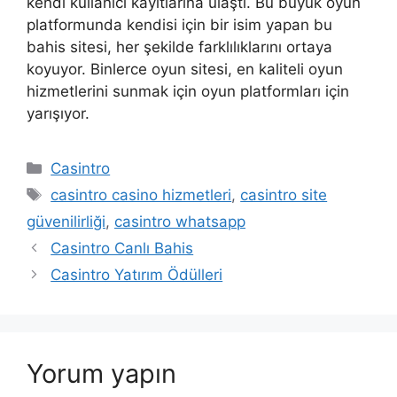
kendi kullanıcı kayıtlarına ulaştı. Bu büyük oyun
platformunda kendisi için bir isim yapan bu
bahis sitesi, her şekilde farklılıklarını ortaya
koyuyor. Binlerce oyun sitesi, en kaliteli oyun
hizmetlerini sunmak için oyun platformları için
yarışıyor.
Kategoriler
Casintro
Etiketler
casintro casino hizmetleri
,
casintro site
güvenilirliği
,
casintro whatsapp
Casintro Canlı Bahis
Casintro Yatırım Ödülleri
Yorum yapın