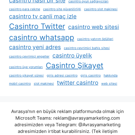
casintro nasil bir site
casintro oyun sağlayıcıları
casintro para çekme
casintro site güvenilirliği
casintro slot makinesi
casintro tv canli maç izle
Casintro Twitter
casintro web sitesi
casintro whatsapp
casintro yatırım ödülleri
casintro yeni adres
casintro çevrimiçi bahis sitesi
casintro üyelik
casintro çevrimiçi engeller
Casintro Şikayet
casintro üye yorumları
casintro şikayet süresi
giris adresi casintro
giris casintro
hakkında
twitter casintro
mobil casintro
slot makinesi
web sitesi
Avrasya'nın en büyük reklam platformunda olmak için
Microsoft Teams:
reklam@avrasyamarketing.com
adresimizden veya Telegram: @Avrasyamarketing
adresimizden irtibat kurabilirsiniz. (Tek iletişim