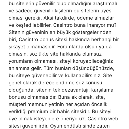
bu sitelerin güvenilir olup olmadığını araştırmalı
ve sadece güvenilir kişilerin bu sitelerin üyesi
olması gerekir. Aksi takdirde, ödeme almazlar
ve keşfedilebilirler. Casintro buna inanıyor mu?
Sitenin güveninin en büyük göstergelerinden
biri, Casintro bonus sitesi hakkında herhangi bir
şikayet olmamasıdır. Forumlarda olsun ya da
olmasın, sözlükte site hakkında olumsuz
yorumların olmaması, siteyi koruyabileceğiniz
anlamına gelir. Tüm bunları düşündüğünüzde,
bu siteye güvenebilir ve kullanabilirsiniz. Site
genel olarak derecelendirme söz konusu
olduğunda, sitenin tek dezavantajı, karşılama
bonusu olmamasıdır. Buna ek olarak, site,
müşteri memnuniyetinin her açıdan öncelik
verildiği premium bir bahis sitesidir. Bu siteyi
üye olmak isteyenlere öneriyoruz. Casintro web
sitesi güvenilirdir. Oyun endüstrisinde zaten