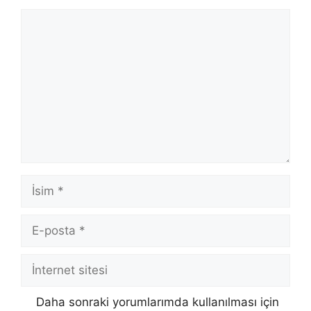
Yorum
İsim
E-
posta
İnternet
sitesi
Daha sonraki yorumlarımda kullanılması için