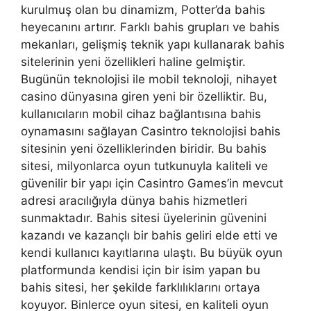
kurulmuş olan bu dinamizm, Potter’da bahis
heyecanını artırır. Farklı bahis grupları ve bahis
mekanları, gelişmiş teknik yapı kullanarak bahis
sitelerinin yeni özellikleri haline gelmiştir.
Bugünün teknolojisi ile mobil teknoloji, nihayet
casino dünyasına giren yeni bir özelliktir. Bu,
kullanıcıların mobil cihaz bağlantısına bahis
oynamasını sağlayan Casintro teknolojisi bahis
sitesinin yeni özelliklerinden biridir. Bu bahis
sitesi, milyonlarca oyun tutkunuyla kaliteli ve
güvenilir bir yapı için Casintro Games’in mevcut
adresi aracılığıyla dünya bahis hizmetleri
sunmaktadır. Bahis sitesi üyelerinin güvenini
kazandı ve kazançlı bir bahis geliri elde etti ve
kendi kullanıcı kayıtlarına ulaştı. Bu büyük oyun
platformunda kendisi için bir isim yapan bu
bahis sitesi, her şekilde farklılıklarını ortaya
koyuyor. Binlerce oyun sitesi, en kaliteli oyun