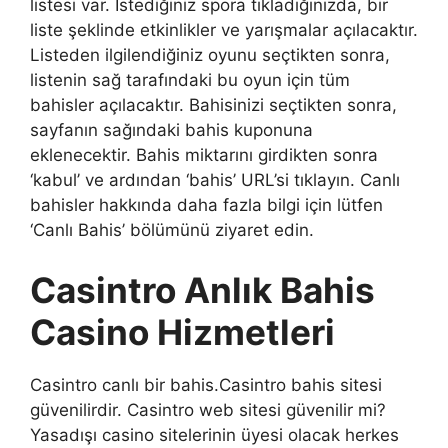
listesi var. İstediğiniz spora tıkladığınızda, bir
liste şeklinde etkinlikler ve yarışmalar açılacaktır.
Listeden ilgilendiğiniz oyunu seçtikten sonra,
listenin sağ tarafındaki bu oyun için tüm
bahisler açılacaktır. Bahisinizi seçtikten sonra,
sayfanın sağındaki bahis kuponuna
eklenecektir. Bahis miktarını girdikten sonra
‘kabul’ ve ardından ‘bahis’ URL’si tıklayın. Canlı
bahisler hakkında daha fazla bilgi için lütfen
‘Canlı Bahis’ bölümünü ziyaret edin.
Casintro Anlık Bahis
Casino Hizmetleri
Casintro canlı bir bahis.Casintro bahis sitesi
güvenilirdir. Casintro web sitesi güvenilir mi?
Yasadışı casino sitelerinin üyesi olacak herkes