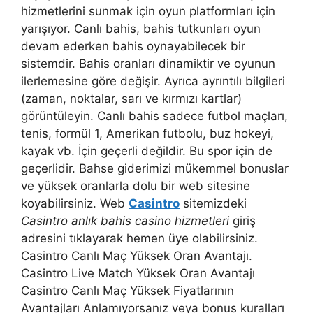
hizmetlerini sunmak için oyun platformları için
yarışıyor. Canlı bahis, bahis tutkunları oyun
devam ederken bahis oynayabilecek bir
sistemdir. Bahis oranları dinamiktir ve oyunun
ilerlemesine göre değişir. Ayrıca ayrıntılı bilgileri
(zaman, noktalar, sarı ve kırmızı kartlar)
görüntüleyin. Canlı bahis sadece futbol maçları,
tenis, formül 1, Amerikan futbolu, buz hokeyi,
kayak vb. İçin geçerli değildir. Bu spor için de
geçerlidir. Bahse giderimizi mükemmel bonuslar
ve yüksek oranlarla dolu bir web sitesine
koyabilirsiniz. Web
Casintro
sitemizdeki
Casintro anlık bahis casino hizmetleri
giriş
adresini tıklayarak hemen üye olabilirsiniz.
Casintro Canlı Maç Yüksek Oran Avantajı.
Casintro Live Match Yüksek Oran Avantajı
Casintro Canlı Maç Yüksek Fiyatlarının
Avantajları Anlamıyorsanız veya bonus kuralları