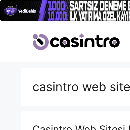
İçeriğe
atla
casintro web sites
Casintro Web Sitesi K