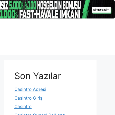
Son Yazılar
Casintro Adresi
Casintro Giriş
Casintro