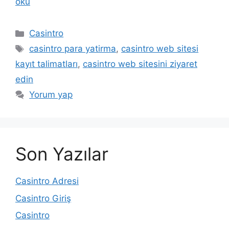
oku
Kategoriler
Casintro
Etiketler
casintro para yatirma
,
casintro web sitesi
kayıt talimatları
,
casintro web sitesini ziyaret
edin
Yorum yap
Son Yazılar
Casintro Adresi
Casintro Giriş
Casintro