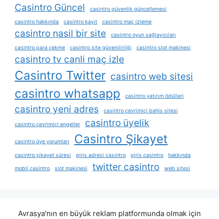
Casintro Güncel
casintro güvenlik güncellemesi
casintro hakkında
casintro kayıt
casintro maç izleme
casintro nasil bir site
casintro oyun sağlayıcıları
casintro para çekme
casintro site güvenilirliği
casintro slot makinesi
casintro tv canli maç izle
Casintro Twitter
casintro web sitesi
casintro whatsapp
casintro yatırım ödülleri
casintro yeni adres
casintro çevrimiçi bahis sitesi
casintro üyelik
casintro çevrimiçi engeller
Casintro Şikayet
casintro üye yorumları
casintro şikayet süresi
giris adresi casintro
giris casintro
hakkında
twitter casintro
mobil casintro
slot makinesi
web sitesi
Avrasya'nın en büyük reklam platformunda olmak için